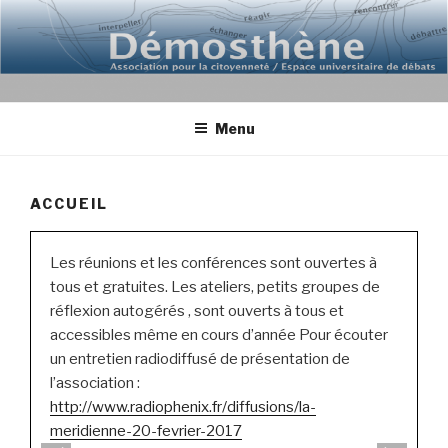
Aller
au
contenu
principal
Menu
ACCUEIL
Les réunions et les conférences sont ouvertes à
e
tous et gratuites. Les ateliers, petits groupes de
e
réflexion autogérés , sont ouverts à tous et
accessibles même en cours d’année Pour écouter
un entretien radiodiffusé de présentation de
l’association :
http://www.radiophenix.fr/diffusions/la-
meridienne-20-fevrier-2017