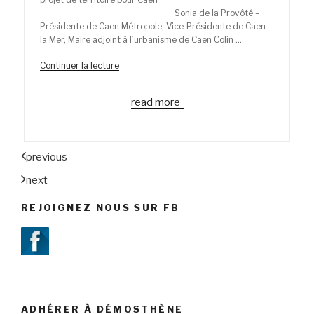
Sonia de la Provôté –
Présidente de Caen Métropole, Vice‐Présidente de Caen
la Mer, Maire adjoint à l’urbanisme de Caen Colin …
Continuer la lecture
de
« Urbain,
périurbain,
read more
rural
:
conflits,
équilibres
previous
et
complémentarités »
next
REJOIGNEZ NOUS SUR FB
ADHÉRER À DÉMOSTHÈNE