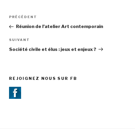
Navigation
PRÉCÉDENT
Article
de
précédent
Réunion de l’atelier Art contemporain
l’article
SUIVANT
Article
suivant
Société civile et élus : jeux et enjeux ?
REJOIGNEZ NOUS SUR FB