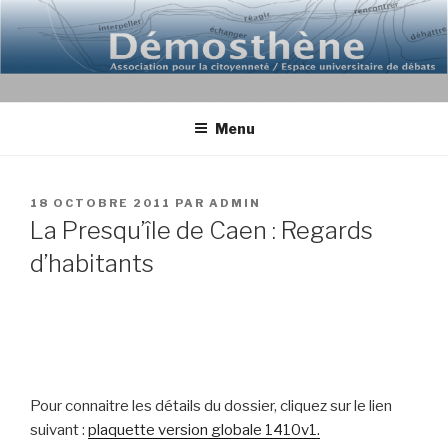
Aller
au
contenu
principal
Menu
PUBLIÉ
18 OCTOBRE 2011
PAR
ADMIN
LE
La Presqu’île de Caen : Regards
d’habitants
Pour connaitre les détails du dossier, cliquez sur le lien
suivant :
plaquette version globale 1410v1.