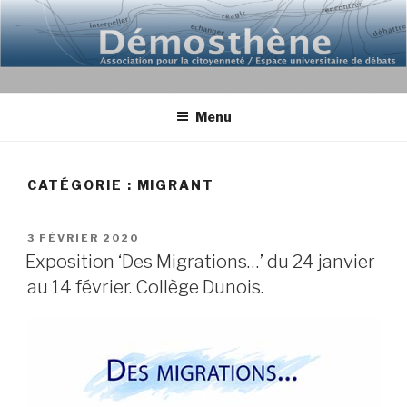
Aller
au
contenu
principal
Menu
CATÉGORIE : MIGRANT
PUBLIÉ
3 FÉVRIER 2020
LE
Exposition ‘Des Migrations…’ du 24 janvier
au 14 février. Collège Dunois.