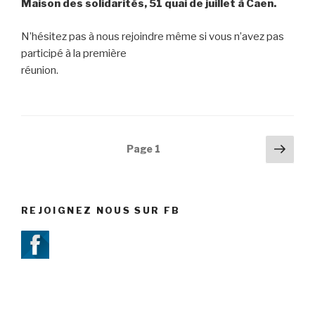
Maison des solidarités, 51 quai de juillet à Caen.
N’hésitez pas à nous rejoindre même si vous n’avez pas
participé à la première
réunion.
Navigation
Pag
Page
1
suiv
des
articles
REJOIGNEZ NOUS SUR FB