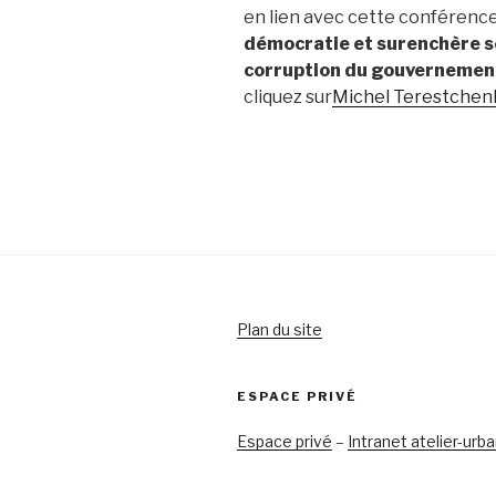
en lien avec cette conférence,
démocratie et surenchère sé
corruption du gouvernemen
cliquez sur
Michel Terestche
Plan du site
ESPACE PRIVÉ
Espace privé
–
Intranet atelier-urb