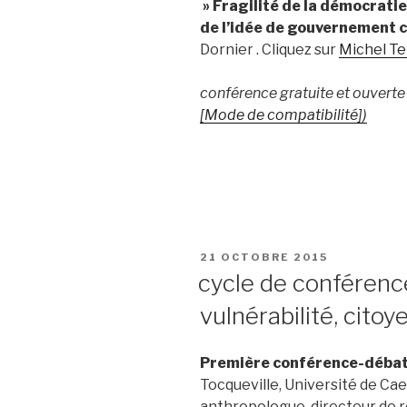
» Fragilité de la démocratie
de l’idée de gouvernement 
Dornier . Cliquez sur
Michel T
conférence gratuite et ouverte à
[Mode de compatibilité])
PUBLIÉ
21 OCTOBRE 2015
LE
cycle de conférenc
vulnérabilité, cito
Première conférence-débat 
Tocqueville, Université de Cae
anthropologue, directeur de r