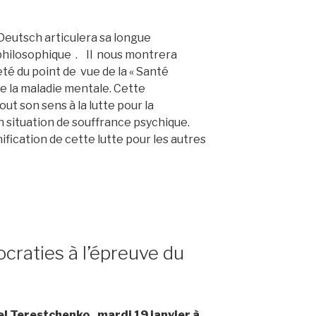
Deutsch articulera sa longue
philosophique . Il nous montrera
eté du point de vue de la « Santé
de la maladie mentale. Cette
ut son sens à la lutte pour la
 situation de souffrance psychique.
gnification de cette lutte pour les autres
ocraties à l’épreuve du
l Terestchenko , mardi 19 janvier à