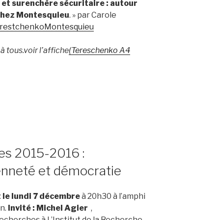
 et surenchère sécuritaire : autour
chez
Montesquieu
. » par Carole
erestchenkoMontesquieu
 tous.voir l’affiche
(Tereschenko A4
es 2015-2016 :
yenneté et démocratie
le lundi 7 décembre
à 20h30 à l’amphi
n.
Invité : Michel Agier
,
echerches à L’Institut de la Recherche