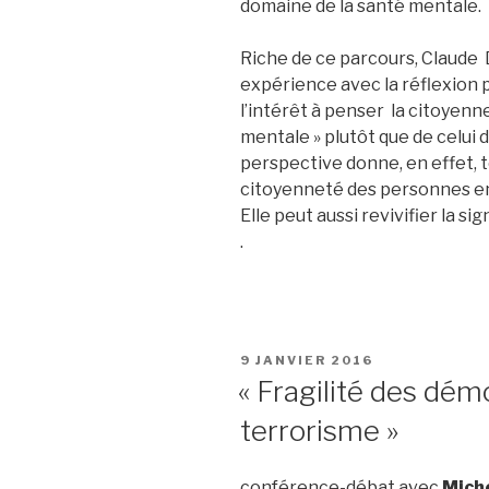
domaine de la santé mentale.
Riche de ce parcours, Claude 
expérience avec la réflexion 
l’intérêt à penser la citoyenn
mentale » plutôt que de celui 
perspective donne, en effet, to
citoyenneté des personnes en
Elle peut aussi revivifier la si
.
PUBLIÉ
9 JANVIER 2016
LE
« Fragilité des dém
terrorisme »
conférence-débat avec
Miche