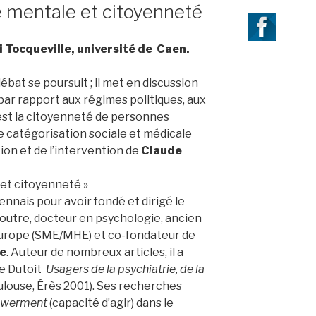
té mentale et citoyenneté
Tocqueville, université de Caen.
at se poursuit ; il met en discussion
 par rapport aux régimes politiques, aux
est la citoyenneté de personnes
e catégorisation sociale et médicale
tion et de l’intervention de
Claude
 et citoyenneté »
nnais pour avoir fondé et dirigé le
en outre, docteur en psychologie, ancien
Europe (SME/MHE) et co-fondateur de
e
. Auteur de nombreux articles, il a
e Dutoit
Usagers de la psychiatrie, de la
ulouse, Érès 2001). Ses recherches
owerment
(capacité d’agir) dans le