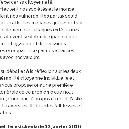
d’exercer sa citoyenneté.
affectent nos sociétés et le monde
ent nos vulnérabilités partagées, à
émocratie. Les menaces qui pèsent sur
 seulement des attaques extérieures
es doivent se défendre (par exemple le
iennent également de certaines
ées en apparence par ces attaques,
s avec nos valeurs.
 débat et à la réflexion sur les deux
érabilité citoyenne individuelle et
us vous proposerons une première
générale de ce problème que nous
nt, d’une part à propos du droit d’asile
 à travers les différentes faiblesses et
aties.
el Terestchenko le 17 janvier 2016
: