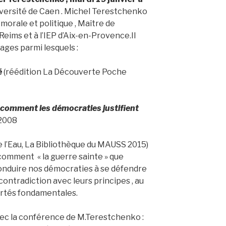
versité de Caen . Michel Terestchenko
morale et politique , Maître de
Reims et à l’IEP d’Aix-en-Provence.Il
ages parmi lesquels :
é
(réédition La Découverte Poche
 comment les démocraties justifient
2008
e l’Eau, La Bibliothèque du MAUSS 2015)
 comment « la guerre sainte » que
conduire nos démocraties à se défendre
ontradiction avec leurs principes , au
bertés fondamentales.
vec la conférence de M.Terestchenko :