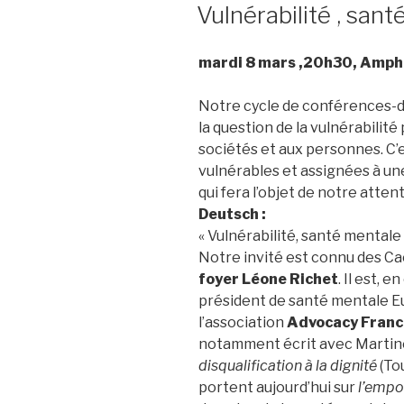
LE
Vulnérabilité , san
mardi 8 mars ,20h30, Amphi 
Notre cycle de conférences-déb
la question de la vulnérabilité
sociétés et aux personnes. C’
vulnérables et assignées à un
qui fera l’objet de notre atten
Deutsch :
« Vulnérabilité, santé mentale
Notre invité est connu des Cae
foyer Léone Richet
. Il est, 
président de santé mentale 
l’association
Advocacy Franc
notamment écrit avec Martin
disqualification à la
dignité
(To
portent aujourd’hui sur
l’emp