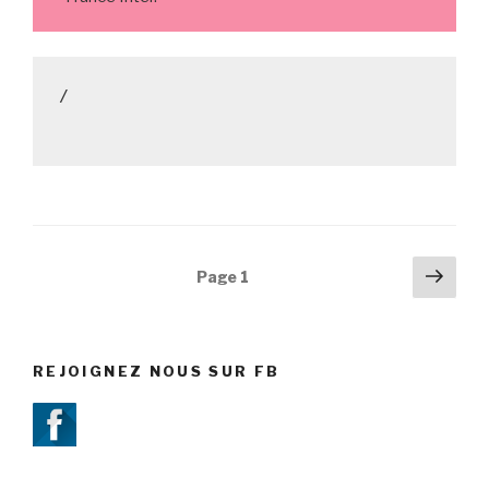
/

Navigation
Pag
Page
1
suiv
des
articles
REJOIGNEZ NOUS SUR FB