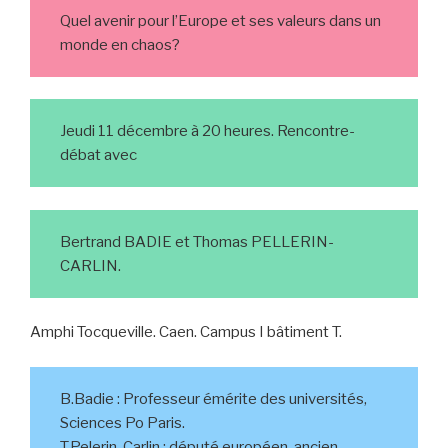
Quel avenir pour l’Europe et ses valeurs dans un
monde en chaos?
Jeudi 11 décembre à 20 heures. Rencontre-
débat avec
Bertrand BADIE et Thomas PELLERIN-
CARLIN.
Amphi Tocqueville. Caen. Campus I bâtiment T.
B.Badie : Professeur émérite des universités,
Sciences Po Paris.
T.Pelerin-Carlin : député européen, ancien