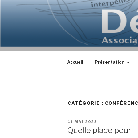
Aller
au
contenu
principal
Accueil
Présentation
CATÉGORIE : CONFÉREN
PUBLIÉ
11 MAI 2023
LE
Quelle place pour 