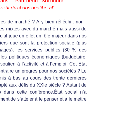
de Paris I – Panthéon – Sorbonne .
sortir du chaos néolibéral’.
s de marché ? A y bien réfléchir, non :
es mixtes avec du marché mais aussi de
ocial joue en effet un rôle majeur dans nos
ers que sont la protection sociale (plus
ages), les services publics (30 % des
t les politiques économiques (budgétaire,
 soutien à l’activité et à l’emploi. Cet Etat
ontraire un progrès pour nos sociétés ? Le
s mis à bas au cours des trente dernières
dapté aux défis du XXIe siècle ? Autant de
 dans cette conférence.État social n’a
ent de s’atteler à le penser et à le mettre