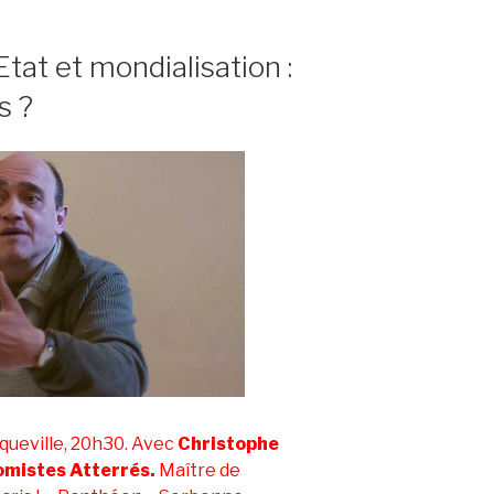
Etat et mondialisation :
s ?
queville, 20h30. Avec
Christophe
mistes Atterrés.
Maître de