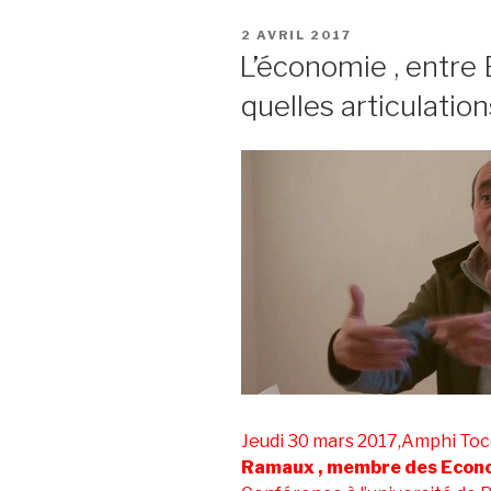
PUBLIÉ
2 AVRIL 2017
LE
L’économie , entre 
quelles articulation
Jeudi 30 mars 2017,Amphi Toc
Ramaux , membre des Econo