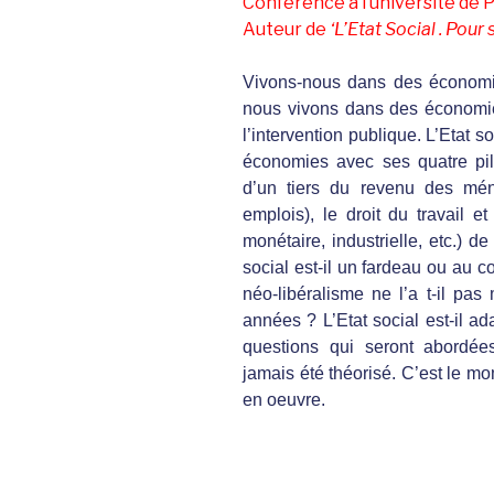
Conférence à l’université 
Auteur de
‘L’Etat Social . Pour 
Vivons-nous dans des économie
nous vivons dans des économi
l’intervention publique. L’Etat s
économies avec ses quatre pili
d’un tiers du revenu des mén
emplois), le droit du travail e
monétaire, industrielle, etc.) de
social est-il un fardeau ou au c
néo-libéralisme ne l’a t-il pa
années ? L’Etat social est-il a
questions qui seront abordées
jamais été théorisé. C’est le mom
en oeuvre.