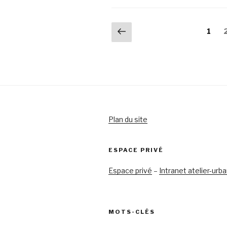
Navigation
Page
Page
1
précédente
des
articles
Plan du site
ESPACE PRIVÉ
Espace privé
–
Intranet atelier-urb
MOTS-CLÉS