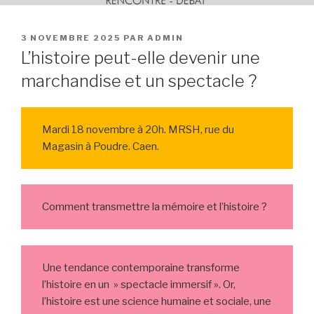
PUBLIÉ
3 NOVEMBRE 2025
PAR
ADMIN
LE
L’histoire peut-elle devenir une
marchandise et un spectacle ?
Mardi 18 novembre à 20h. MRSH, rue du
Magasin à Poudre. Caen.
Comment transmettre la mémoire et l’histoire ?
Une tendance contemporaine transforme
l’histoire en un » spectacle immersif ». Or,
l’histoire est une science humaine et sociale, une