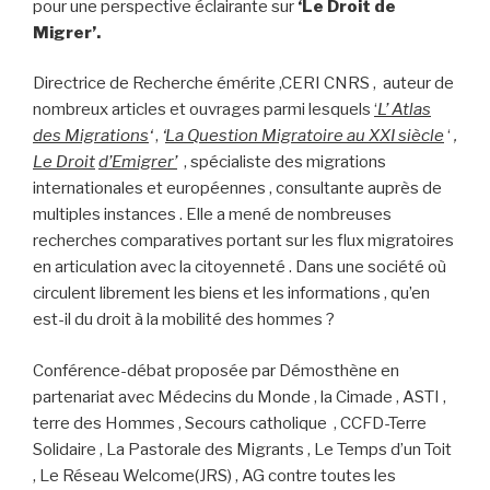
pour une perspective éclairante sur
‘Le Droit de
Migrer’.
Directrice de Recherche émérite ,CERI CNRS , auteur de
nombreux articles et ouvrages parmi lesquels
‘
L’ Atlas
des Migrations
‘
,
‘
La Question Migratoire au XXI siècle
‘
,
Le Droit
d’Emigrer’
, spécialiste des migrations
internationales et européennes , consultante auprès de
multiples instances . Elle a mené de nombreuses
recherches comparatives portant sur les flux migratoires
en articulation avec la citoyenneté . Dans une société où
circulent librement les biens et les informations , qu’en
est-il du droit à la mobilité des hommes ?
Conférence-débat proposée par Démosthène en
partenariat avec Médecins du Monde , la Cimade , ASTI ,
terre des Hommes , Secours catholique , CCFD-Terre
Solidaire , La Pastorale des Migrants , Le Temps d’un Toit
, Le Réseau Welcome(JRS) , AG contre toutes les