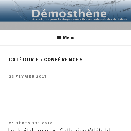
Aller
au
contenu
principal
Menu
CATÉGORIE : CONFÉRENCES
PUBLIÉ
23 FÉVRIER 2017
LE
PUBLIÉ
21 DÉCEMBRE 2016
LE
Le droit de migrer . Catherine Whitol de