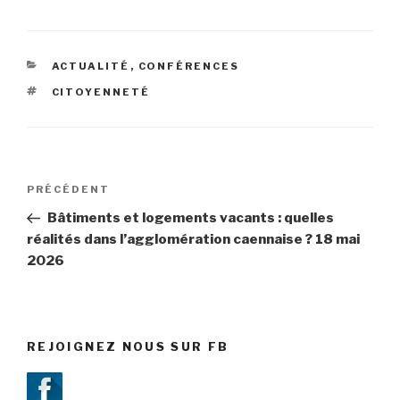
CATÉGORIES
ACTUALITÉ
,
CONFÉRENCES
ÉTIQUETTES
CITOYENNETÉ
Navigation
PRÉCÉDENT
Article
de
précédent
Bâtiments et logements vacants : quelles
l’article
réalités dans l’agglomération caennaise ? 18 mai
2026
REJOIGNEZ NOUS SUR FB