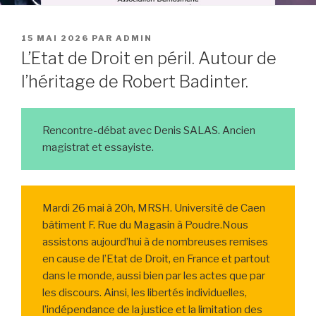
PUBLIÉ
15 MAI 2026
PAR
ADMIN
LE
L’Etat de Droit en péril. Autour de
l’héritage de Robert Badinter.
Rencontre-débat avec Denis SALAS. Ancien
magistrat et essayiste.
Mardi 26 mai à 20h, MRSH. Université de Caen
bâtiment F. Rue du Magasin à Poudre.Nous
assistons aujourd’hui à de nombreuses remises
en cause de l’Etat de Droit, en France et partout
dans le monde, aussi bien par les actes que par
les discours. Ainsi, les libertés individuelles,
l’indépendance de la justice et la limitation des