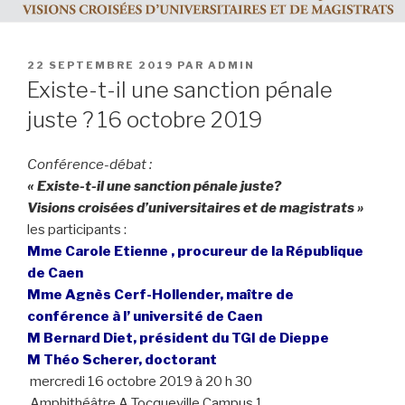
PUBLIÉ
22 SEPTEMBRE 2019
PAR
ADMIN
LE
Existe-t-il une sanction pénale
juste ? 16 octobre 2019
Conférence-débat :
« Existe-t-il une sanction pénale juste?
Visions croisées d’universitaires et de magistrats »
les participants :
Mme Carole Etienne , procureur de la République
de Caen
Mme Agnès Cerf-Hollender, maître de
conférence à l’ université de Caen
M Bernard Diet, président du TGI de Dieppe
M Théo Scherer, doctorant
mercredi 16 octobre 2019 à 20 h 30
Amphithéâtre A Tocqueville Campus 1