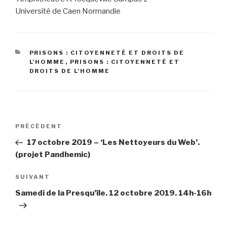
Université de Caen Normandie
CATÉGORIES
PRISONS : CITOYENNETÉ ET DROITS DE
L’HOMME
,
PRISONS : CITOYENNETÉ ET
DROITS DE L’HOMME
Navigation
PRÉCÉDENT
Article
de
précédent
17 octobre 2019 – ‘Les Nettoyeurs du Web’.
l’article
(projet Pandhemic)
SUIVANT
Article
suivant
Samedi de la Presqu’île. 12 octobre 2019. 14h-16h