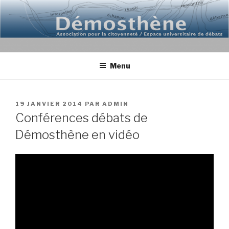
Aller
au
contenu
principal
Menu
PUBLIÉ
19 JANVIER 2014
PAR
ADMIN
LE
Conférences débats de
Démosthène en vidéo