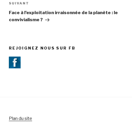
SUIVANT
Article
suivant
Face à l’exploitation irraisonnée de la planète : le
convivialisme ?
REJOIGNEZ NOUS SUR FB
Plan du site