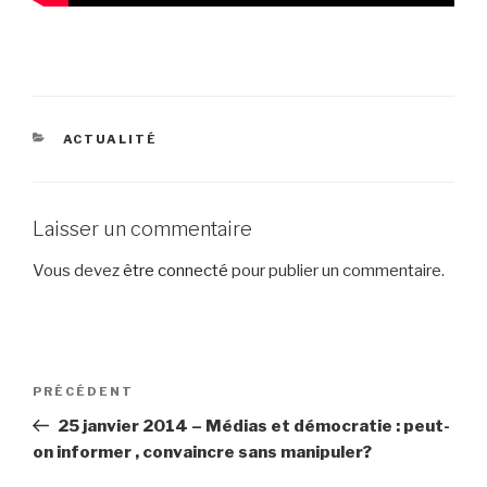
CATÉGORIES
ACTUALITÉ
Laisser un commentaire
Vous devez
être connecté
pour publier un commentaire.
Navigation
PRÉCÉDENT
Article
de
précédent
25 janvier 2014 – Médias et démocratie : peut-
l’article
on informer , convaincre sans manipuler?