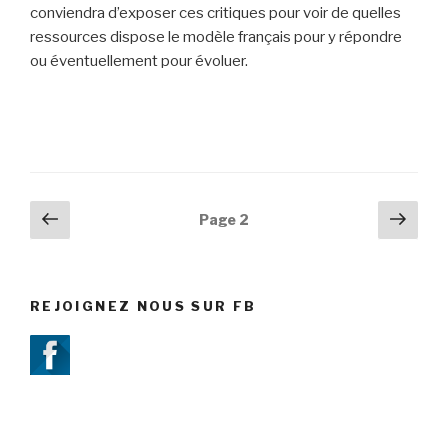
conviendra d’exposer ces critiques pour voir de quelles
ressources dispose le modèle français pour y répondre
ou éventuellement pour évoluer.
Navigation
Page
Pag
Page
2
précédente
suiv
des
articles
REJOIGNEZ NOUS SUR FB