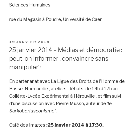
Sciences Humaines
rue du Magasin à Poudre, Université de Caen.
PUBLIÉ
19 JANVIER 2014
LE
25 janvier 2014 – Médias et démocratie :
peut-on informer , convaincre sans
manipuler?
En partenariat avec La Ligue des Droits de l’Homme de
Basse-Normandie , ateliers-débats de 14h à 17h au
Collège-Lycée Expérimental à Hérouville , et film suivi
d’une discussion avec Pierre Musso, auteur de ‘
le
Sarkoberlusconisme’
.
Café des Images
:25 janvier 2014 à 17:30.