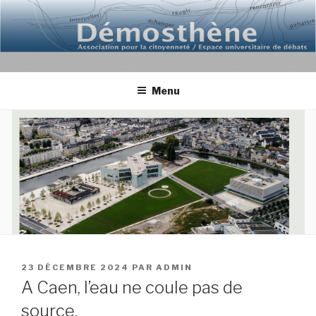
Aller
au
contenu
principal
Menu
PUBLIÉ
23 DÉCEMBRE 2024
PAR
ADMIN
LE
A Caen, l’eau ne coule pas de
source.