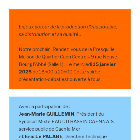
Enjeux autour de la production d’eau potable,
sa distribution et sa qualité »
Notre prochain ‘Rendez-vous de la Presqu’Île.
Maison de Quartier Caen Centre – 9 rue Neuve
Bourg l’Abbé (Salle 1) . Le mercredi
15 janvier
2025
de 18h00 à 20h00 Cette soirée
présentation‐débat est ouverte à tous.
Avec la participation de :
Jean‐Marie GUILLEMIN
, Président du
Syndicat Mixte EAU DU BASSIN CAENNAIS,
service public de Caen la Mer
e
t Éric Le PALABE
, Directeur Technique