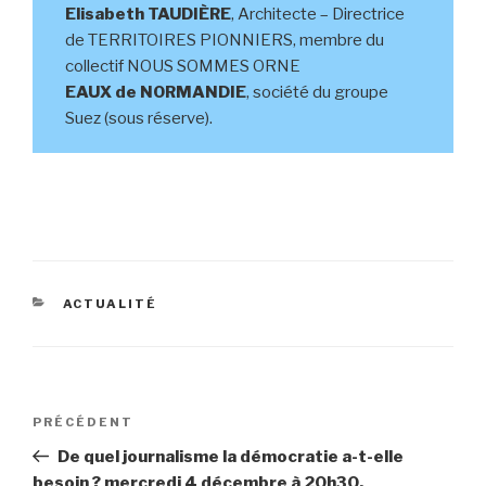
Elisabeth TAUDIÈRE
, Architecte – Directrice
de TERRITOIRES PIONNIERS, membre du
collectif NOUS SOMMES ORNE
EAUX de NORMANDIE
, société du groupe
Suez (sous réserve).
CATÉGORIES
ACTUALITÉ
Navigation
PRÉCÉDENT
Article
de
précédent
De quel journalisme la démocratie a-t-elle
l’article
besoin ? mercredi 4 décembre à 20h30.